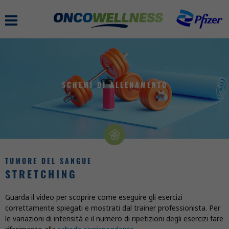
Skip
to
MAIN
main
NAVIGATION
content
SCHEMI DI ALLENAMENTO
TUMORE DEL SANGUE
STRETCHING
Guarda il video per scoprire come eseguire gli esercizi
correttamente spiegati e mostrati dal trainer professionista. Per
le variazioni di intensità e il numero di ripetizioni degli esercizi fare