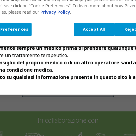
please click on “Cookie Preferences”. To learn more about how Pfize
ies, please read our
Privacy Policy
.
portante essere consapevoli che i contenuti di questo Sito W
Caricamento......
erati come consigli medici o professionali, pertanto le info
 Preferences
Accept All
Rejec
evono essere usate per diagnosticare alcuna patologia o distur
of
dente
Pagina Successiva
Scarica il pdf
Vai al
 l’Utente a ignorare il consiglio o ritardare il consulto con i
ente sempre un medico prima di prendere qualunque deci
are un trattamento terapeutico.
siglio del proprio medico o di un altro operatore sanitar
na condizione medica.
o su qualsiasi informazione presente in questo sito è a 
In collaborazione con