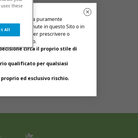
r uses these
X
eb sono di natura puramente
rmazioni contenute in questo Sito o in
t All
bo fisico, né per prescrivere o
 video tutorial
l proprio medico.
sione circa il proprio stile di
io qualificato per qualsiasi
proprio ed esclusivo rischio.