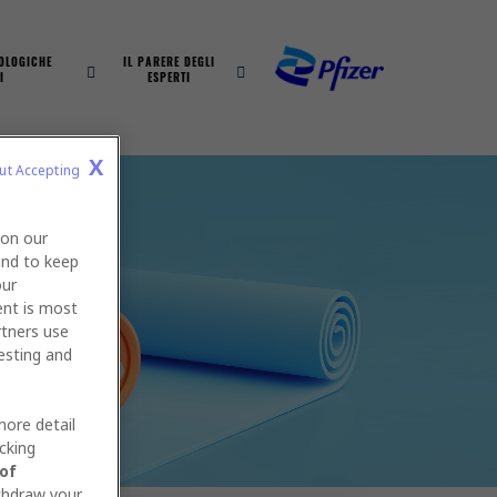
OLOGICHE
IL PARERE DEGLI
I
ESPERTI
X
ut Accepting 
 on our
and to keep
our
ent is most
rtners use
esting and
more detail
icking
 of
thdraw your