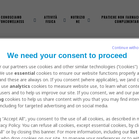
Skip
to
main
CONOSCIAMO
ATTIVITÀ
NUTRIZIO
PRATICHE NON FARMAC
L'ONCOWELLNESS
FISICA
NE
COMPLEMENTAR
content
ATION
Continue witho
We need your consent to proceed
 our partners use cookies and other similar technologies (“cookies”)
 We use
essential
cookies to ensure our website functions properly 
 and these are always on. If you consent (where applicable), we (and 
, use
analytics
cookies to measure website use, to learn what cont
DI ALLENAMENTO
 users and to help us improve our site. If you consent, we and our pa
ng
cookies to help us share content with you that you may find inter
including for targeted advertising and on social media.
g "Accept All", you consent to the use of all cookies, as described in 
vacy Policy. You can refuse all cookies, except essential cookies, by cl
ll" or by closing this banner. For more information, including our
list
who drop cookies on our site, to manage your preferences or to wi