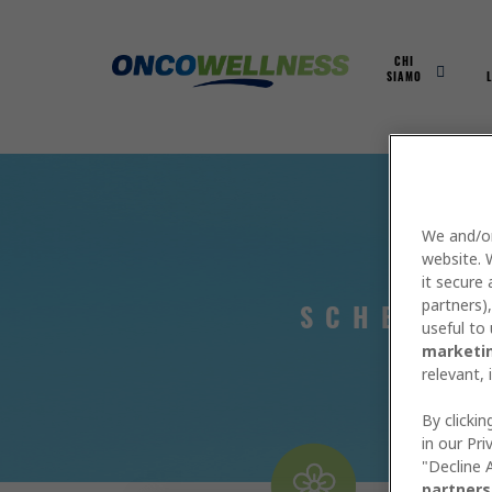
MAIN
CHI
SIAMO
NAVIG
We and/or
website.
it secure
partners)
SCHEMI 
useful to
marketi
relevant, 
By clickin
in our Pri
"Decline A
partners