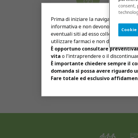
consent, 
technolog
Prima di iniziare la navigazione è im
informativa e non devono essere consid
Cookie
eventuali siti ad esso collegati non d
Pagina Prece
utilizzare farmaci e non devono portare
È opportuno consultare preventivam
vita
o l’intraprendere o il discontinu
È importante chiedere sempre il con
domanda si possa avere riguardo u
Fare totale ed esclusivo affidament