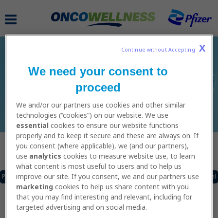
Skip
to
MAIN
main
NAVIGATION
content
X
Continue without Accepting 
We need your consent to
SCHEMI DI ALLENAMENTO
proceed
We and/or our partners use cookies and other similar
technologies (“cookies”) on our website. We use
essential
cookies to ensure our website functions
properly and to keep it secure and these are always on. If
you consent (where applicable), we (and our partners),
Caricamento......
use
analytics
cookies to measure website use, to learn
what content is most useful to users and to help us
improve our site. If you consent, we and our partners use
Pagina Precedente
of
Pagina Successiva
Scarica il pdf
Vai al video tutorial
Prima di iniziare la navigazione è importante essere
marketing
cookies to help us share content with you
consapevoli che i contenuti di questo Sito Web sono di
that you may find interesting and relevant, including for
natura puramente informativa e non devono essere
targeted advertising and on social media.
considerati come consigli medici o professionali,
pertanto le informazioni contenute in questo Sito o in