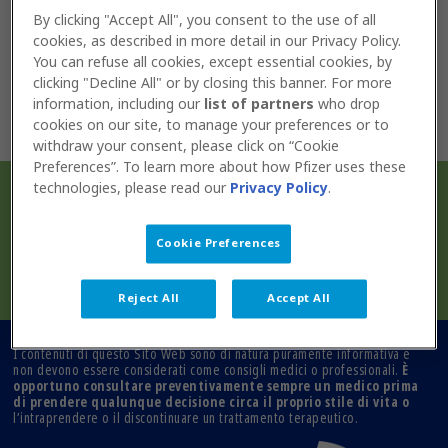
eventuali siti ad esso collegati non devono essere
By clicking "Accept All", you consent to the use of all
usate per diagnosticare alcuna patologia o disturbo
cookies, as described in more detail in our Privacy Policy.
fisico, né per prescrivere o utilizzare farmaci e non
devono portare l’Utente a ignorare il consiglio o
You can refuse all cookies, except essential cookies, by
ritardare il consulto con il proprio medico.
clicking "Decline All" or by closing this banner. For more
È opportuno consultare preventivamente
information, including our
list of partners
who drop
sempre un medico prima di prendere qualunque
decisione circa il proprio stile di vita
o
cookies on our site, to manage your preferences or to
l’intraprendere o il discontinuare un trattamento
withdraw your consent, please click on “Cookie
terapeutico.
Preferences”. To learn more about how Pfizer uses these
È importante chiedere sempre il consiglio del
In collaborazione con
technologies, please read our
Privacy Policy
.
proprio medico o di un altro operatore sanitario
qualificato per qualsiasi domanda si possa avere
riguardo una condizione medica.
Fare totale ed esclusivo affidamento su
Cookie Preferences
qualsiasi informazione presente in questo sito è
a proprio ed esclusivo rischio.
Reject All
Accept All
I contenuti di questo Sito Web sono di natura puramente informativa e
non devono essere considerati come consigli medici o professionali.
È
opportuno consultare preventivamente sempre un medico prima
di prendere qualunque decisione circa il proprio stile di vita o
l’intraprendere o il discontinuare un trattamento terapeutico.