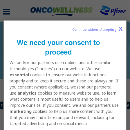
Skip
to
MAIN
main
NAVIGATION
content
X
Continue without Accepting 
We need your consent to
SCHEMI DI ALLENAMENTO
proceed
We and/or our partners use cookies and other similar
technologies (“cookies”) on our website. We use
essential
cookies to ensure our website functions
properly and to keep it secure and these are always on. If
you consent (where applicable), we (and our partners),
Caricamento......
use
analytics
cookies to measure website use, to learn
what content is most useful to users and to help us
improve our site. If you consent, we and our partners use
Pagina Precedente
of
Pagina Successiva
Scarica il pdf
Vai al video tutorial
Prima di iniziare la navigazione è importante essere
marketing
cookies to help us share content with you
consapevoli che i contenuti di questo Sito Web sono di
that you may find interesting and relevant, including for
natura puramente informativa e non devono essere
targeted advertising and on social media.
considerati come consigli medici o professionali,
pertanto le informazioni contenute in questo Sito o in