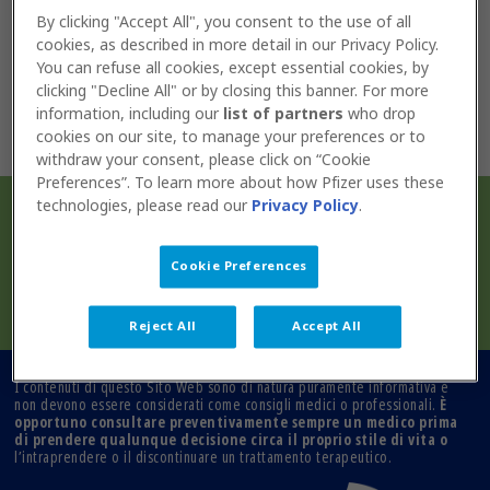
eventuali siti ad esso collegati non devono essere
By clicking "Accept All", you consent to the use of all
usate per diagnosticare alcuna patologia o disturbo
cookies, as described in more detail in our Privacy Policy.
fisico, né per prescrivere o utilizzare farmaci e non
devono portare l’Utente a ignorare il consiglio o
You can refuse all cookies, except essential cookies, by
ritardare il consulto con il proprio medico.
clicking "Decline All" or by closing this banner. For more
È opportuno consultare preventivamente
information, including our
list of partners
who drop
sempre un medico prima di prendere qualunque
decisione circa il proprio stile di vita
o
cookies on our site, to manage your preferences or to
l’intraprendere o il discontinuare un trattamento
withdraw your consent, please click on “Cookie
terapeutico.
Preferences”. To learn more about how Pfizer uses these
È importante chiedere sempre il consiglio del
In collaborazione con
technologies, please read our
Privacy Policy
.
proprio medico o di un altro operatore sanitario
qualificato per qualsiasi domanda si possa avere
riguardo una condizione medica.
Fare totale ed esclusivo affidamento su
Cookie Preferences
qualsiasi informazione presente in questo sito è
a proprio ed esclusivo rischio.
Reject All
Accept All
I contenuti di questo Sito Web sono di natura puramente informativa e
non devono essere considerati come consigli medici o professionali.
È
opportuno consultare preventivamente sempre un medico prima
di prendere qualunque decisione circa il proprio stile di vita o
l’intraprendere o il discontinuare un trattamento terapeutico.