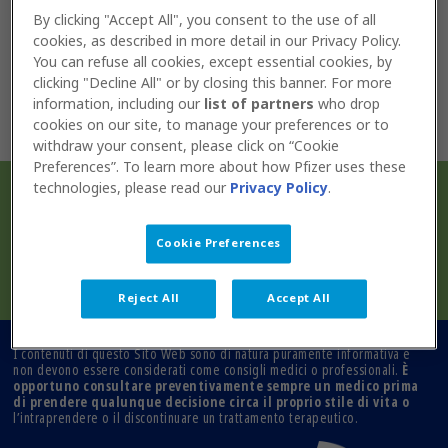
eventuali siti ad esso collegati non devono essere
By clicking "Accept All", you consent to the use of all
usate per diagnosticare alcuna patologia o disturbo
cookies, as described in more detail in our Privacy Policy.
fisico, né per prescrivere o utilizzare farmaci e non
devono portare l’Utente a ignorare il consiglio o
You can refuse all cookies, except essential cookies, by
ritardare il consulto con il proprio medico.
clicking "Decline All" or by closing this banner. For more
È opportuno consultare preventivamente
information, including our
list of partners
who drop
sempre un medico prima di prendere qualunque
decisione circa il proprio stile di vita
o
cookies on our site, to manage your preferences or to
l’intraprendere o il discontinuare un trattamento
withdraw your consent, please click on “Cookie
terapeutico.
Preferences”. To learn more about how Pfizer uses these
È importante chiedere sempre il consiglio del
In collaborazione con
technologies, please read our
Privacy Policy
.
proprio medico o di un altro operatore sanitario
qualificato per qualsiasi domanda si possa avere
riguardo una condizione medica.
Fare totale ed esclusivo affidamento su
Cookie Preferences
qualsiasi informazione presente in questo sito è
a proprio ed esclusivo rischio.
Reject All
Accept All
I contenuti di questo Sito Web sono di natura puramente informativa e
non devono essere considerati come consigli medici o professionali.
È
opportuno consultare preventivamente sempre un medico prima
di prendere qualunque decisione circa il proprio stile di vita o
l’intraprendere o il discontinuare un trattamento terapeutico.