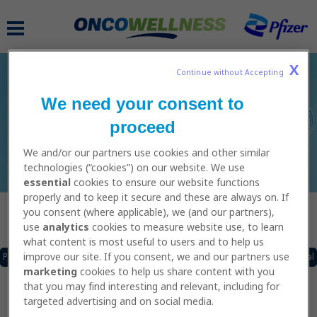
Skip
to
MAIN
main
NAVIGATION
content
X
Continue without Accepting 
We need your consent to
SCHEMI DI ALLENAMENTO
proceed
We and/or our partners use cookies and other similar
technologies (“cookies”) on our website. We use
essential
cookies to ensure our website functions
properly and to keep it secure and these are always on. If
you consent (where applicable), we (and our partners),
Caricamento......
use
analytics
cookies to measure website use, to learn
what content is most useful to users and to help us
improve our site. If you consent, we and our partners use
Pagina Precedente
of
Pagina Successiva
Scarica il pdf
Vai al video tutorial
Prima di iniziare la navigazione è importante essere
marketing
cookies to help us share content with you
consapevoli che i contenuti di questo Sito Web sono di
that you may find interesting and relevant, including for
natura puramente informativa e non devono essere
targeted advertising and on social media.
considerati come consigli medici o professionali,
pertanto le informazioni contenute in questo Sito o in