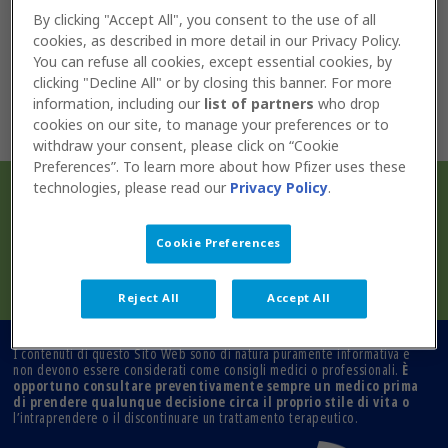
eventuali siti ad esso collegati non devono essere
By clicking "Accept All", you consent to the use of all
usate per diagnosticare alcuna patologia o disturbo
cookies, as described in more detail in our Privacy Policy.
fisico, né per prescrivere o utilizzare farmaci e non
devono portare l’Utente a ignorare il consiglio o
You can refuse all cookies, except essential cookies, by
ritardare il consulto con il proprio medico.
clicking "Decline All" or by closing this banner. For more
È opportuno consultare preventivamente
information, including our
list of partners
who drop
sempre un medico prima di prendere qualunque
decisione circa il proprio stile di vita
o
cookies on our site, to manage your preferences or to
l’intraprendere o il discontinuare un trattamento
withdraw your consent, please click on “Cookie
terapeutico.
Preferences”. To learn more about how Pfizer uses these
È importante chiedere sempre il consiglio del
In collaborazione con
technologies, please read our
Privacy Policy
.
proprio medico o di un altro operatore sanitario
qualificato per qualsiasi domanda si possa avere
riguardo una condizione medica.
Fare totale ed esclusivo affidamento su
Cookie Preferences
qualsiasi informazione presente in questo sito è
a proprio ed esclusivo rischio.
Reject All
Accept All
I contenuti di questo Sito Web sono di natura puramente informativa e
non devono essere considerati come consigli medici o professionali.
È
opportuno consultare preventivamente sempre un medico prima
di prendere qualunque decisione circa il proprio stile di vita o
l’intraprendere o il discontinuare un trattamento terapeutico.