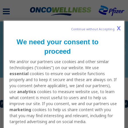
Skip
to
MAIN
main
NAVIGATION
content
X
Continue without Accepting 
We need your consent to
SCHEMI DI ALLENAMENTO
proceed
We and/or our partners use cookies and other similar
technologies (“cookies”) on our website. We use
essential
cookies to ensure our website functions
properly and to keep it secure and these are always on. If
you consent (where applicable), we (and our partners),
Caricamento......
use
analytics
cookies to measure website use, to learn
what content is most useful to users and to help us
improve our site. If you consent, we and our partners use
Pagina Precedente
of
Pagina Successiva
Scarica il pdf
Vai al video tutorial
Prima di iniziare la navigazione è importante essere
marketing
cookies to help us share content with you
consapevoli che i contenuti di questo Sito Web sono di
that you may find interesting and relevant, including for
natura puramente informativa e non devono essere
targeted advertising and on social media.
considerati come consigli medici o professionali,
pertanto le informazioni contenute in questo Sito o in